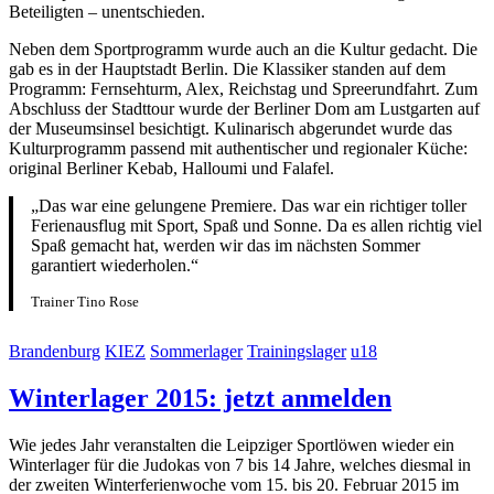
Beteiligten – unentschieden.
Neben dem Sportprogramm wurde auch an die Kultur gedacht. Die
gab es in der Hauptstadt Berlin. Die Klassiker standen auf dem
Programm:
Fernsehturm, Alex, Reichstag und Spreerundfahrt. Zum
Abschluss der Stadttour wurde der Berliner Dom am Lustgarten auf
der Museumsinsel besichtigt. Kulinarisch abgerundet wurde das
Kulturprogramm passend mit authentischer und regionaler Küche:
original Berliner Kebab, Halloumi und Falafel.
„Das war eine gelungene Premiere. Das war ein richtiger toller
Ferienausflug mit Sport, Spaß und Sonne. Da es allen richtig viel
Spaß gemacht hat, werden wir das im nächsten Sommer
garantiert wiederholen.“
Trainer Tino Rose
Brandenburg
KIEZ
Sommerlager
Trainingslager
u18
Winterlager 2015: jetzt anmelden
Wie jedes Jahr veranstalten die Leipziger Sportlöwen wieder ein
Winterlager für die Judokas von 7 bis 14 Jahre, welches diesmal in
der zweiten Winterferienwoche vom 15. bis 20. Februar 2015 im