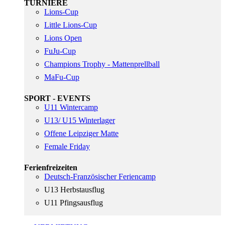
TURNIERE
Lions-Cup
Little Lions-Cup
Lions Open
FuJu-Cup
Champions Trophy - Mattenprellball
MaFu-Cup
SPORT - EVENTS
U11 Wintercamp
U13/ U15 Winterlager
Offene Leipziger Matte
Female Friday
Ferienfreizeiten
Deutsch-Französischer Feriencamp
U13 Herbstausflug
U11 Pfingsausflug