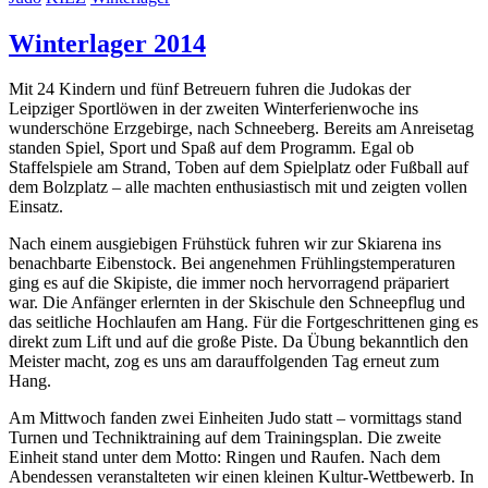
Winterlager 2014
Mit 24 Kindern und fünf Betreuern fuhren die Judokas der
Leipziger Sportlöwen in der zweiten Winterferienwoche ins
wunderschöne Erzgebirge, nach Schneeberg. Bereits am Anreisetag
standen Spiel, Sport und Spaß auf dem Programm. Egal ob
Staffelspiele am Strand, Toben auf dem Spielplatz oder Fußball auf
dem Bolzplatz – alle machten enthusiastisch mit und zeigten vollen
Einsatz.
Nach einem ausgiebigen Frühstück fuhren wir zur Skiarena ins
benachbarte Eibenstock. Bei angenehmen Frühlingstemperaturen
ging es auf die Skipiste, die immer noch hervorragend präpariert
war. Die Anfänger erlernten in der Skischule den Schneepflug und
das seitliche Hochlaufen am Hang. Für die Fortgeschrittenen ging es
direkt zum Lift und auf die große Piste. Da Übung bekanntlich den
Meister macht, zog es uns am darauffolgenden Tag erneut zum
Hang.
Am Mittwoch fanden zwei Einheiten Judo statt – vormittags stand
Turnen und Techniktraining auf dem Trainingsplan. Die zweite
Einheit stand unter dem Motto: Ringen und Raufen. Nach dem
Abendessen veranstalteten wir einen kleinen Kultur-Wettbewerb. In