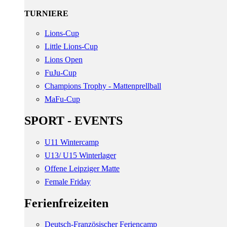
TURNIERE
Lions-Cup
Little Lions-Cup
Lions Open
FuJu-Cup
Champions Trophy - Mattenprellball
MaFu-Cup
SPORT - EVENTS
U11 Wintercamp
U13/ U15 Winterlager
Offene Leipziger Matte
Female Friday
Ferienfreizeiten
Deutsch-Französischer Feriencamp