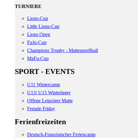
TURNIERE
Lions-Cup
Little Lions-Cup
Lions Open
FuJu-Cup
Champions Trophy - Mattenprellball
MaFu-Cup
SPORT - EVENTS
U11 Wintercamp
U13/ U15 Winterlager
Offene Leipziger Matte
Female Friday
Ferienfreizeiten
Deutsch-Französischer Feriencamp