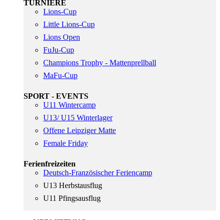
TURNIERE
Lions-Cup
Little Lions-Cup
Lions Open
FuJu-Cup
Champions Trophy - Mattenprellball
MaFu-Cup
SPORT - EVENTS
U11 Wintercamp
U13/ U15 Winterlager
Offene Leipziger Matte
Female Friday
Ferienfreizeiten
Deutsch-Französischer Feriencamp
U13 Herbstausflug
U11 Pfingsausflug