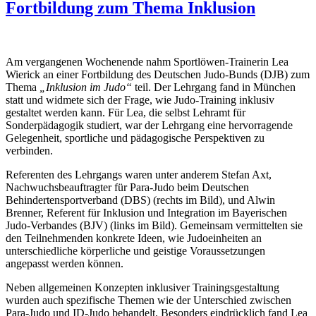
Fortbildung zum Thema Inklusion
Am vergangenen Wochenende nahm Sportlöwen-Trainerin Lea
Wierick an einer Fortbildung des Deutschen Judo-Bunds (DJB) zum
Thema
„Inklusion im Judo“
teil. Der Lehrgang fand in München
statt und widmete sich der Frage, wie Judo-Training inklusiv
gestaltet werden kann. Für Lea, die selbst Lehramt für
Sonderpädagogik studiert, war der Lehrgang eine hervorragende
Gelegenheit, sportliche und pädagogische Perspektiven zu
verbinden.
Referenten des Lehrgangs waren unter anderem Stefan Axt,
Nachwuchsbeauftragter für Para-Judo beim Deutschen
Behindertensportverband (DBS) (rechts im Bild), und Alwin
Brenner, Referent für Inklusion und Integration im Bayerischen
Judo-Verbandes (BJV) (links im Bild). Gemeinsam vermittelten sie
den Teilnehmenden konkrete Ideen, wie Judoeinheiten an
unterschiedliche körperliche und geistige Voraussetzungen
angepasst werden können.
Neben allgemeinen Konzepten inklusiver Trainingsgestaltung
wurden auch spezifische Themen wie der Unterschied zwischen
Para-Judo und ID-Judo behandelt. Besonders eindrücklich fand Lea