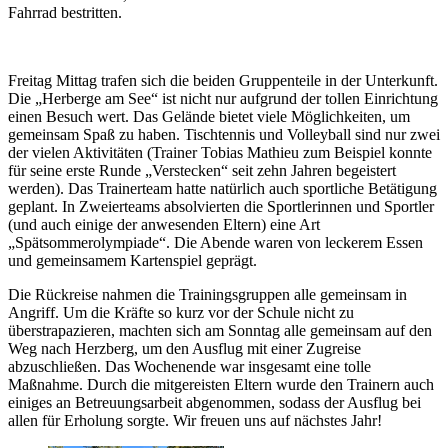
Fahrrad bestritten.
Freitag Mittag trafen sich die beiden Gruppenteile in der Unterkunft.
Die „Herberge am See“ ist nicht nur aufgrund der tollen Einrichtung
einen Besuch wert. Das Gelände bietet viele Möglichkeiten, um
gemeinsam Spaß zu haben. Tischtennis und Volleyball sind nur zwei
der vielen Aktivitäten (Trainer Tobias Mathieu zum Beispiel konnte
für seine erste Runde „Verstecken“ seit zehn Jahren begeistert
werden). Das Trainerteam hatte natürlich auch sportliche Betätigung
geplant. In Zweierteams absolvierten die Sportlerinnen und Sportler
(und auch einige der anwesenden Eltern) eine Art
„Spätsommerolympiade“. Die Abende waren von leckerem Essen
und gemeinsamem Kartenspiel geprägt.
Die Rückreise nahmen die Trainingsgruppen alle gemeinsam in
Angriff. Um die Kräfte so kurz vor der Schule nicht zu
überstrapazieren, machten sich am Sonntag alle gemeinsam auf den
Weg nach Herzberg, um den Ausflug mit einer Zugreise
abzuschließen. Das Wochenende war insgesamt eine tolle
Maßnahme. Durch die mitgereisten Eltern wurde den Trainern auch
einiges an Betreuungsarbeit abgenommen, sodass der Ausflug bei
allen für Erholung sorgte. Wir freuen uns auf nächstes Jahr!