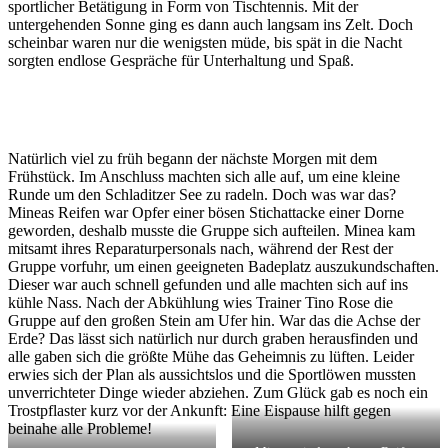
sportlicher Betätigung in Form von Tischtennis. Mit der
untergehenden Sonne ging es dann auch langsam ins Zelt. Doch
scheinbar waren nur die wenigsten müde, bis spät in die Nacht
sorgten endlose Gespräche für Unterhaltung und Spaß.
Natürlich viel zu früh begann der nächste Morgen mit dem
Frühstück. Im Anschluss machten sich alle auf, um eine kleine
Runde um den Schladitzer See zu radeln. Doch was war das?
Mineas Reifen war Opfer einer bösen Stichattacke einer Dorne
geworden, deshalb musste die Gruppe sich aufteilen. Minea kam
mitsamt ihres Reparaturpersonals nach, während der Rest der
Gruppe vorfuhr, um einen geeigneten Badeplatz auszukundschaften.
Dieser war auch schnell gefunden und alle machten sich auf ins
kühle Nass. Nach der Abkühlung wies Trainer Tino Rose die
Gruppe auf den großen Stein am Ufer hin. War das die Achse der
Erde? Das lässt sich natürlich nur durch graben herausfinden und
alle gaben sich die größte Mühe das Geheimnis zu lüften. Leider
erwies sich der Plan als aussichtslos und die Sportlöwen mussten
unverrichteter Dinge wieder abziehen. Zum Glück gab es noch ein
Trostpflaster kurz vor der Ankunft: Eine Eispause hilft gegen
beinahe alle Probleme!