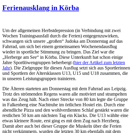
Ferienausklang in Körba
Um der allgemeinen Herbstdepression (in Verbindung mit zwei
Wochen Trainingsausfall durch die Ferien) entgegenzuwirken,
schwangen sich unsere „großen“ Judoka am Donnerstag auf das
Fahrrad, um sich bei einem gemeinsamen Wochenendausflug
wieder in sportliche Stimmung zu bringen. Das Ziel war die
„Herberge am See“ in Körba. Diese Unterkunft hat schon einige
Jahre Sportlöwengruppen beherbergt (
hier der Artikel zum letzten
Jahr
). Die Zielgruppe für diesen Ausflug setzt sich aus Sportlerinnen
und Sportlern der Altersklassen U13, U15 und U18 zusammen, die
in unseren Leistungsgruppen trainieren.
Die Älteren starteten am Donnerstag mit dem Fahrrad aus Leipzig.
Trotz des strömenden Regens waren alle motiviert und strampelten
was das Zeug hält. Nach einer Strecke von 80 km legte die Gruppe
in Falkenberg eine Nachtruhe im örtlichen Hostel ein. Durch eine
abendliche Pizza und den wohlverdienten Schlaf gestärkt waren die
restlichen 50 km am nächsten Tag ein Klacks. Die U13 wählte eine
etwas kleinere Route, erst ging es mit dem Zug nach Herzberg.
Damit aber auch bei dieser Gruppe die Muskeln über die Ferien
nicht verkümmern, wurden die letzten 30 km ebenfalls mit dem