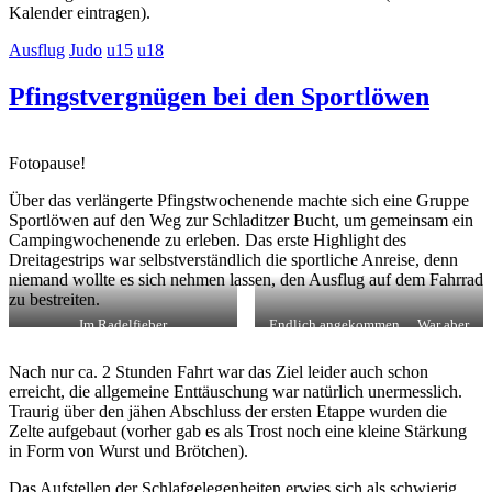
Kalender eintragen).
Ausflug
Judo
u15
u18
Pfingstvergnügen bei den Sportlöwen
Fotopause!
Über das verlängerte Pfingstwochenende machte sich eine Gruppe
Sportlöwen auf den Weg zur Schladitzer Bucht, um gemeinsam ein
Campingwochenende zu erleben. Das erste Highlight des
Dreitagestrips war selbstverständlich die sportliche Anreise, denn
niemand wollte es sich nehmen lassen, den Ausflug auf dem Fahrrad
zu bestreiten.
Im Radelfieber
Endlich angekommen… War aber
gar nicht anstrengend!
Nach nur ca. 2 Stunden Fahrt war das Ziel leider auch schon
erreicht, die allgemeine Enttäuschung war natürlich unermesslich.
Traurig über den jähen Abschluss der ersten Etappe wurden die
Zelte aufgebaut (vorher gab es als Trost noch eine kleine Stärkung
in Form von Wurst und Brötchen).
Das Aufstellen der Schlafgelegenheiten erwies sich als schwierig,