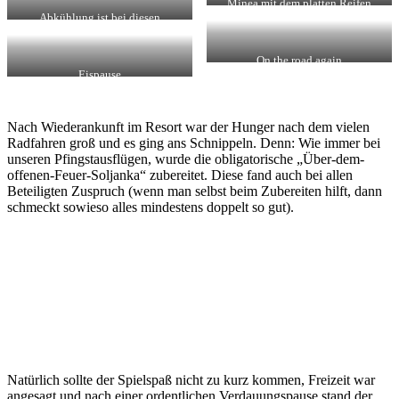
Minea mit dem platten Reifen
Abkühlung ist bei diesen
Temperaturen sehr wichtig
On the road again
Eispause
Nach Wiederankunft im Resort war der Hunger nach dem vielen
Radfahren groß und es ging ans Schnippeln. Denn: Wie immer bei
unseren Pfingstausflügen, wurde die obligatorische „Über-dem-
offenen-Feuer-Soljanka“ zubereitet. Diese fand auch bei allen
Beteiligten Zuspruch (wenn man selbst beim Zubereiten hilft, dann
schmeckt sowieso alles mindestens doppelt so gut).
Natürlich sollte der Spielspaß nicht zu kurz kommen, Freizeit war
angesagt und nach einer ordentlichen Verdauungspause stand der