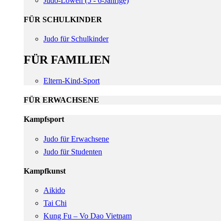
Judo-Löwen (5 - 6-Jährige)
FÜR SCHULKINDER
Judo für Schulkinder
FÜR FAMILIEN
Eltern-Kind-Sport
FÜR ERWACHSENE
Kampfsport
Judo für Erwachsene
Judo für Studenten
Kampfkunst
Aikido
Tai Chi
Kung Fu – Vo Dao Vietnam