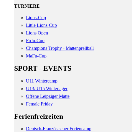
TURNIERE
Lions-Cup
Little Lions-Cup
Lions Open
FuJu-Cup
Champions Trophy - Mattenprellball
MaFu-Cup
SPORT - EVENTS
U11 Wintercamp
U13/ U15 Winterlager
Offene Leipziger Matte
Female Friday
Ferienfreizeiten
Deutsch-Französischer Feriencamp