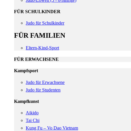
Judo-Löwen (5 - 6-Jährige)
FÜR SCHULKINDER
Judo für Schulkinder
FÜR FAMILIEN
Eltern-Kind-Sport
FÜR ERWACHSENE
Kampfsport
Judo für Erwachsene
Judo für Studenten
Kampfkunst
Aikido
Tai Chi
Kung Fu – Vo Dao Vietnam