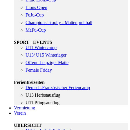
Lions Open
FuJu-Cup
Champions Trophy - Mattenprellball
MaFu-Cup
SPORT - EVENTS
U11 Wintercamp
U13/ U15 Winterlager
Offene Leipziger Matte
Female Friday
Ferienfreizeiten
Deutsch-Französischer Feriencamp
U13 Herbstausflug
U11 Pfingsausflug
Vermietung
Verein
ÜBERSICHT