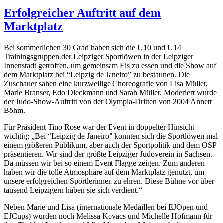
Erfolgreicher Auftritt auf dem
Marktplatz
Bei sommerlichen 30 Grad haben sich die U10 und U14
Trainingsgruppen der Leipziger Sportlöwen in der Leipziger
Innenstadt getroffen, um gemeinsam Eis zu essen und die Show auf
dem Marktplatz bei “Leipzig de Janeiro” zu bestaunen. Die
Zuschauer sahen eine kurzweilige Choreografie von Lisa Müller,
Marie Branser, Edo Dieckmann und Sarah Müller. Moderiert wurde
der Judo-Show-Auftritt von der Olympia-Dritten von 2004 Annett
Böhm.
Für Präsident Tino Rose war der Event in doppelter Hinsicht
wichtig: „Bei “Leipzig de Janeiro” konnten sich die Sportlöwen mal
einem größeren Publikum, aber auch der Sportpolitik und dem OSP
präsentieren. Wir sind der größte Leipziger Judoverein in Sachsen.
Da müssen wir bei so einem Event Flagge zeigen. Zum anderen
haben wir die tolle Atmosphäre auf dem Marktplatz genutzt, um
unsere erfolgreichen Sportlerinnen zu ehren. Diese Bühne vor über
tausend Leipzigern haben sie sich verdient.“
Neben Marie und Lisa (internationale Medaillen bei EJOpen und
EJCups) wurden noch Melissa Kovacs und Michelle Hofmann für