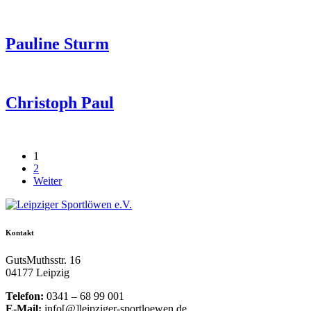
Pauline Sturm
Christoph Paul
1
2
Weiter
Kontakt
GutsMuthsstr. 16
04177 Leipzig
Telefon:
0341 – 68 99 001
E-Mail:
info[@]leipziger-sportloewen.de