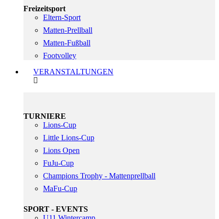
Freizeitsport
Eltern-Sport
Matten-Prellball
Matten-Fußball
Footvolley
VERANSTALTUNGEN
TURNIERE
Lions-Cup
Little Lions-Cup
Lions Open
FuJu-Cup
Champions Trophy - Mattenprellball
MaFu-Cup
SPORT - EVENTS
U11 Wintercamp