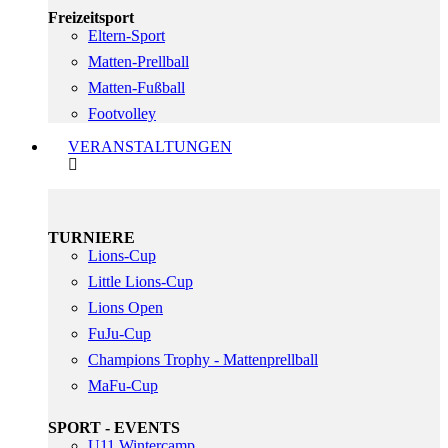
Freizeitsport
Eltern-Sport
Matten-Prellball
Matten-Fußball
Footvolley
VERANSTALTUNGEN
TURNIERE
Lions-Cup
Little Lions-Cup
Lions Open
FuJu-Cup
Champions Trophy - Mattenprellball
MaFu-Cup
SPORT - EVENTS
U11 Wintercamp