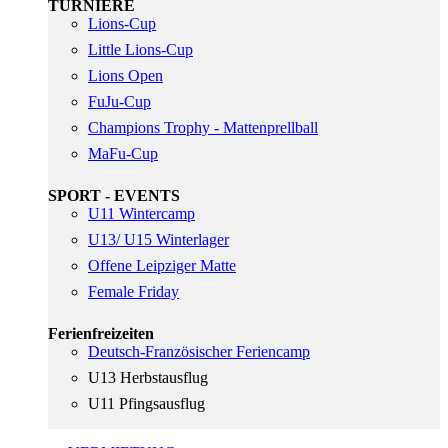
TURNIERE
Lions-Cup
Little Lions-Cup
Lions Open
FuJu-Cup
Champions Trophy - Mattenprellball
MaFu-Cup
SPORT - EVENTS
U11 Wintercamp
U13/ U15 Winterlager
Offene Leipziger Matte
Female Friday
Ferienfreizeiten
Deutsch-Französischer Feriencamp
U13 Herbstausflug
U11 Pfingsausflug