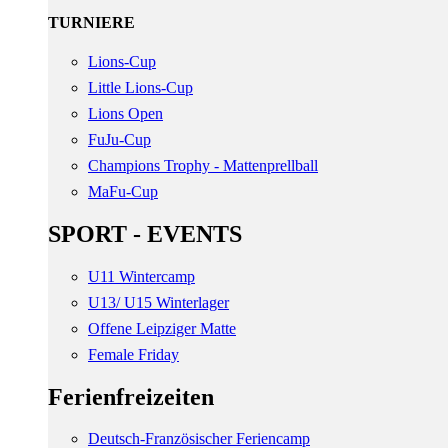
TURNIERE
Lions-Cup
Little Lions-Cup
Lions Open
FuJu-Cup
Champions Trophy - Mattenprellball
MaFu-Cup
SPORT - EVENTS
U11 Wintercamp
U13/ U15 Winterlager
Offene Leipziger Matte
Female Friday
Ferienfreizeiten
Deutsch-Französischer Feriencamp