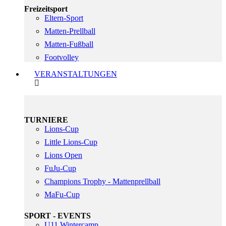
Freizeitsport
Eltern-Sport
Matten-Prellball
Matten-Fußball
Footvolley
VERANSTALTUNGEN
TURNIERE
Lions-Cup
Little Lions-Cup
Lions Open
FuJu-Cup
Champions Trophy - Mattenprellball
MaFu-Cup
SPORT - EVENTS
U11 Wintercamp