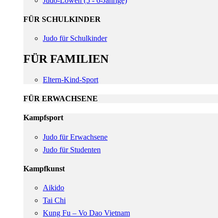
Judo-Löwen (5 - 6-Jährige)
FÜR SCHULKINDER
Judo für Schulkinder
FÜR FAMILIEN
Eltern-Kind-Sport
FÜR ERWACHSENE
Kampfsport
Judo für Erwachsene
Judo für Studenten
Kampfkunst
Aikido
Tai Chi
Kung Fu – Vo Dao Vietnam