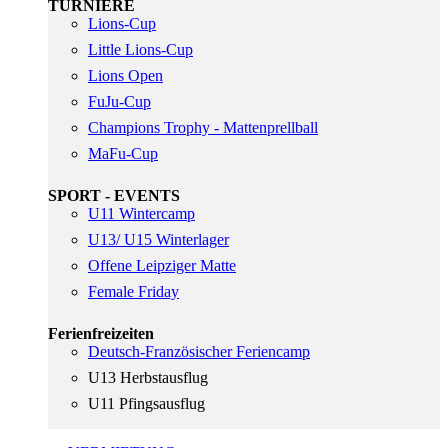
TURNIERE
Lions-Cup
Little Lions-Cup
Lions Open
FuJu-Cup
Champions Trophy - Mattenprellball
MaFu-Cup
SPORT - EVENTS
U11 Wintercamp
U13/ U15 Winterlager
Offene Leipziger Matte
Female Friday
Ferienfreizeiten
Deutsch-Französischer Feriencamp
U13 Herbstausflug
U11 Pfingsausflug