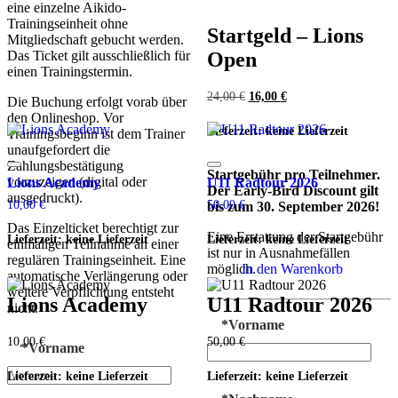
eine einzelne Aikido-
Trainingseinheit ohne
Startgeld – Lions
Mitgliedschaft gebucht werden.
Das Ticket gilt ausschließlich für
Open
einen Trainingstermin.
Ursprünglicher
Aktueller
24,00
€
16,00
€
Die Buchung erfolgt vorab über
Preis
Preis
den Onlineshop. Vor
war:
ist:
Lieferzeit: keine Lieferzeit
Trainingsbeginn ist dem Trainer
24,00 €
16,00 €.
unaufgefordert die
Zahlungsbestätigung
Startgebühr pro Teilnehmer.
vorzuzeigen (digital oder
Lions Academy
U11 Radtour 2026
Der Early-Bird Discount gilt
ausgedruckt).
10,00
€
50,00
€
bis zum 30. September 2026!
Das Einzelticket berechtigt zur
Eine Erstattung der Startgebühr
Lieferzeit: keine Lieferzeit
Lieferzeit: keine Lieferzeit
einmaligen Teilnahme an einer
ist nur in Ausnahmefällen
regulären Trainingseinheit. Eine
möglich.
In den Warenkorb
automatische Verlängerung oder
weitere Verpflichtung entsteht
Lions Academy
U11 Radtour 2026
nicht.
*
Vorname
10,00
€
50,00
€
*
Vorname
Lieferzeit: keine Lieferzeit
Lieferzeit: keine Lieferzeit