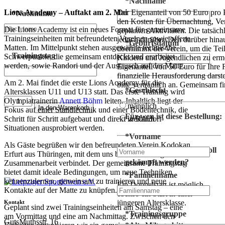
*
Nachname
Lions Academy – Auftakt am 2. Mai
Der Eigenanteil von 50 Euro pro P
*
Nachname
den Kosten für Übernachtung, Ve
Die Lions Academy ist ein neues Format für gemeinsame
geplanten Aktivitäten. Die tatsäch
Trainingseinheiten mit befreundeten Vereinen sowie offene
jedoch darüber. Den darüber hin
*
Geburtsdatum
Matten. Im Mittelpunkt stehen ausgewählte technische
übernimmt der Verein, um die Tei
Trainingstag
Schwerpunkte, die gemeinsam entdeckt und erarbeitet
Kindern und Jugendlichen zu ermö
werden, sowie Randori und der Austausch auf der Matte.
Eigenanteil von 50 Euro für Ihre F
finanzielle Herausforderung darste
Am 2. Mai findet die erste Lions Academy für die
bitte vertraulich an. Gemeinsam f
*
Geschlecht
Altersklassen U11 und U13 statt. Das erste Training wird
Aikido-
Olympiatrainerin
Annett Böhm
leiten. Inhaltlich liegt der
männlich
In den Warenkorb
Training
Fokus auf einer Standtechnik und einer Bodentechnik, die
Für wen ist diese Bestellung:
Einzelticket
Schritt für Schritt aufgebaut und direkt in Randori-
weiblich
Menge
Situationen ausprobiert werden.
*
Vorname
Als Gäste begrüßen wir den befreundeten Verein Kodokan
In welcher Altersklasse soll
Erfurt aus Thüringen, mit dem uns bereits eine enge
gekämpft werden?
Zusammenarbeit verbindet. Der gemeinsame Trainingstag
bietet damit ideale Bedingungen, um neue Techniken
*
Familienname
kennenzulernen, gemeinsam zu trainieren und neue
Ein Doppelstart ist möglich –
Kontakte auf der Matte zu knüpfen.
ebenso ein Start in einer
jüngeren Altersklasse.
Kontakt
Geplant sind zwei Trainingseinheiten am Samstag – eine
*
Trainingsgruppe
am Vormittag und eine am Nachmittag. Zwischen den
GutsMuthsstr. 16