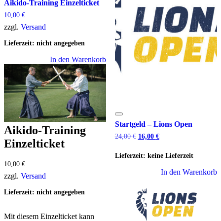
Aikido-Training Einzelticket
10,00
€
zzgl.
Versand
Lieferzeit: nicht angegeben
In den Warenkorb
Startgeld – Lions Open
Aikido-Training
Ursprünglicher
Aktueller
24,00
€
16,00
€
Einzelticket
Preis
Preis
war:
ist:
Lieferzeit: keine Lieferzeit
24,00 €
16,00 €.
10,00
€
In den Warenkorb
zzgl.
Versand
Lieferzeit: nicht angegeben
Mit diesem Einzelticket kann