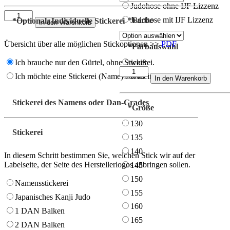
Judohose ohne IJF Lizzenz
Judoanzug
Judohose mit IJF Lizzenz
*
Farbe
*
Optional: Individuelle Stickerei
In den Warenkorb
KWON
Randori
(für
Übersicht über alle möglichen Stickoptionen >>
PDF
*
Farbauswahl
U11
-
weiß
Ich brauche nur den Gürtel, ohne Stickerei.
U15)
Judojacke
blau
Ich möchte eine Stickerei (Name) auf meinem Gürtel
Menge
In den Warenkorb
IPPONGEAR
Ultralight
Menge
Stickerei des Namens oder Dan-Grades
*
Größe
130
Stickerei
135
140
In diesem Schritt bestimmen Sie, welchen Stick wir auf der
Labelseite, der Seite des Herstellerlogos anbringen sollen.
145
150
Namensstickerei
155
Japanisches Kanji Judo
160
1 DAN Balken
165
2 DAN Balken