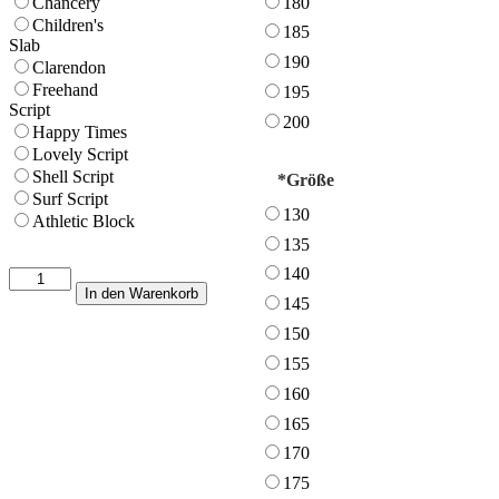
180
Chancery
Children's
185
Slab
190
Clarendon
Freehand
195
Script
200
Happy Times
Lovely Script
Shell Script
*
Größe
Surf Script
130
Athletic Block
135
140
Judo-
In den Warenkorb
Gürtel
145
Menge
150
155
160
165
170
175