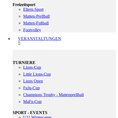
Freizeitsport
Eltern-Sport
Matten-Prellball
Matten-Fußball
Footvolley
VERANSTALTUNGEN
TURNIERE
Lions-Cup
Little Lions-Cup
Lions Open
FuJu-Cup
Champions Trophy - Mattenprellball
MaFu-Cup
SPORT - EVENTS
U11 Wintercamp