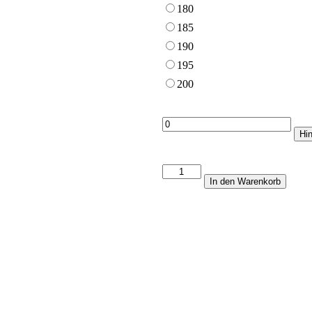
180
185
190
195
200
Hi
Judojacke
In den Warenkorb
IPPONGEAR
Fighter
Menge