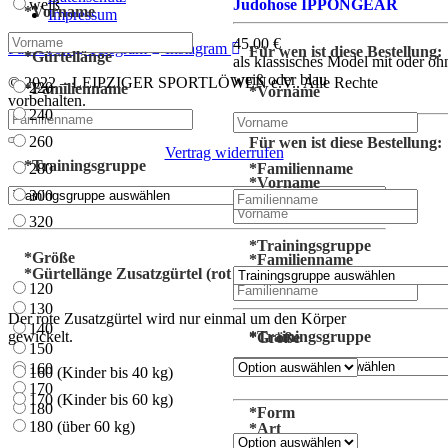
Judohose IPPONGEAR
weiß
*
Vorname
Impressum
45,00
€
Facebook
Telegram
Instagram
Für wen ist diese Bestellung:
*
Gürtellänge
als klassisches Model mit oder oh
weiß oder blau
© 2022 – LEIPZIGER SPORTLÖWEN e.V.. Alle Rechte
220
*
Familienname
*
Vorname
vorbehalten.
240
260
Für wen ist diese Bestellung:
Vertrag widerrufen
*
Trainingsgruppe
*
Familienname
280
*
Vorname
300
320
*
Trainingsgruppe
*
Größe
*
Familienname
*
Gürtellänge Zusatzgürtel (rot oder weiß)
120
130
Der rote Zusatzgürtel wird nur einmal um den Körper
140
*
Trainingsgruppe
gewickelt.
*
Größe
150
160
160 (Kinder bis 40 kg)
170
170 (Kinder bis 60 kg)
180
*
Form
180 (über 60 kg)
*
Art