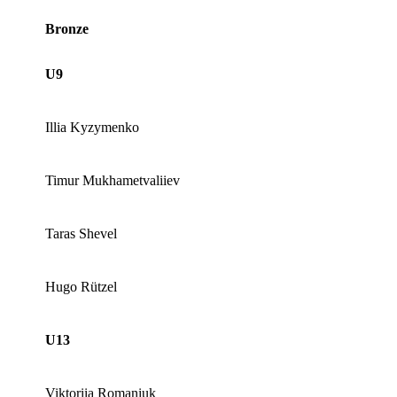
Bronze
U9
Illia Kyzymenko
Timur Mukhametvaliiev
Taras Shevel
Hugo Rützel
U13
Viktoriia Romaniuk