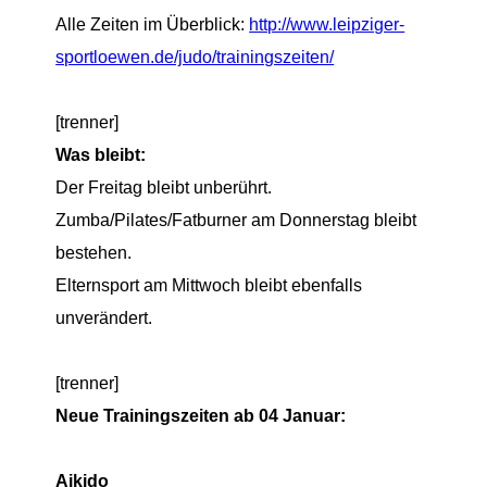
Alle Zeiten im Überblick:
http://www.leipziger-
sportloewen.de/judo/trainingszeiten/
[trenner]
Was b
lei
bt:
Der Freitag bleibt unberührt.
Zumba/Pilates/Fatburner am Donnerstag bleibt
bestehen.
Elternsport am Mittwoch bleibt ebenfalls
unverändert.
[trenner]
Neue Trainingszeiten
ab
0
4 Januar:
Aikido