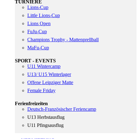
TURNIERE
Lions-Cup
Little Lions-Cup
Lions Open
FuJu-Cup
Champions Trophy - Mattenprellball
MaFu-Cup
SPORT - EVENTS
U11 Wintercamp
U13/ U15 Winterlager
Offene Leipziger Matte
Female Friday
Ferienfreizeiten
Deutsch-Französischer Feriencamp
U13 Herbstausflug
U11 Pfingsausflug