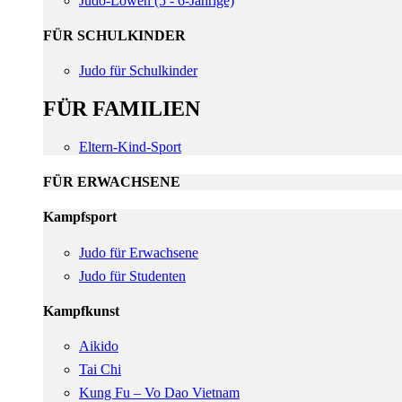
Judo-Löwen (5 - 6-Jährige)
FÜR SCHULKINDER
Judo für Schulkinder
FÜR FAMILIEN
Eltern-Kind-Sport
FÜR ERWACHSENE
Kampfsport
Judo für Erwachsene
Judo für Studenten
Kampfkunst
Aikido
Tai Chi
Kung Fu – Vo Dao Vietnam