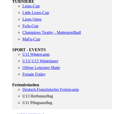
TURNIERE
Lions-Cup
Little Lions-Cup
Lions Open
FuJu-Cup
Champions Trophy - Mattenprellball
MaFu-Cup
SPORT - EVENTS
U11 Wintercamp
U13/ U15 Winterlager
Offene Leipziger Matte
Female Friday
Ferienfreizeiten
Deutsch-Französischer Feriencamp
U13 Herbstausflug
U11 Pfingsausflug