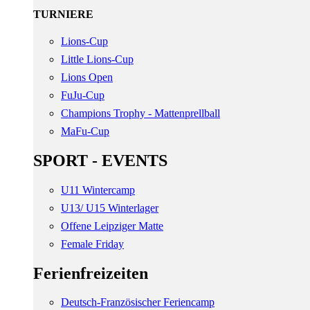
TURNIERE
Lions-Cup
Little Lions-Cup
Lions Open
FuJu-Cup
Champions Trophy - Mattenprellball
MaFu-Cup
SPORT - EVENTS
U11 Wintercamp
U13/ U15 Winterlager
Offene Leipziger Matte
Female Friday
Ferienfreizeiten
Deutsch-Französischer Feriencamp