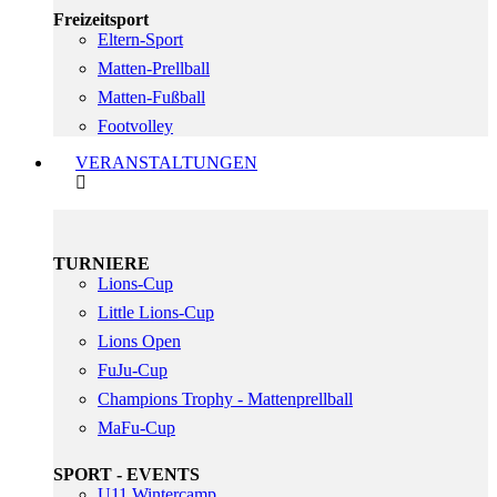
Freizeitsport
Eltern-Sport
Matten-Prellball
Matten-Fußball
Footvolley
VERANSTALTUNGEN
TURNIERE
Lions-Cup
Little Lions-Cup
Lions Open
FuJu-Cup
Champions Trophy - Mattenprellball
MaFu-Cup
SPORT - EVENTS
U11 Wintercamp