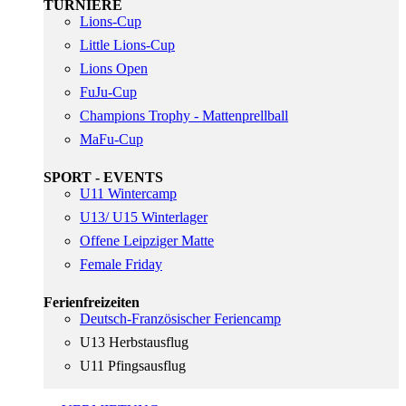
TURNIERE
Lions-Cup
Little Lions-Cup
Lions Open
FuJu-Cup
Champions Trophy - Mattenprellball
MaFu-Cup
SPORT - EVENTS
U11 Wintercamp
U13/ U15 Winterlager
Offene Leipziger Matte
Female Friday
Ferienfreizeiten
Deutsch-Französischer Feriencamp
U13 Herbstausflug
U11 Pfingsausflug