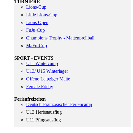
TURNIERE
Lions-Cup
Little Lions-Cup
Lions Open
FuJu-Cup
Champions Trophy - Mattenprellball
MaFu-Cup
SPORT - EVENTS
U11 Wintercamp
U13/ U15 Winterlager
Offene Leipziger Matte
Female Friday
Ferienfreizeiten
Deutsch-Französischer Feriencamp
U13 Herbstausflug
U11 Pfingsausflug