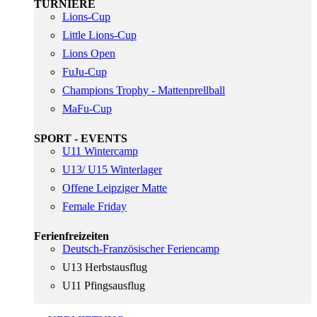
TURNIERE
Lions-Cup
Little Lions-Cup
Lions Open
FuJu-Cup
Champions Trophy - Mattenprellball
MaFu-Cup
SPORT - EVENTS
U11 Wintercamp
U13/ U15 Winterlager
Offene Leipziger Matte
Female Friday
Ferienfreizeiten
Deutsch-Französischer Feriencamp
U13 Herbstausflug
U11 Pfingsausflug