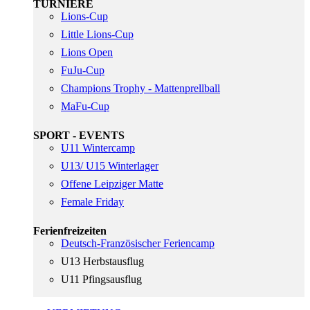
TURNIERE
Lions-Cup
Little Lions-Cup
Lions Open
FuJu-Cup
Champions Trophy - Mattenprellball
MaFu-Cup
SPORT - EVENTS
U11 Wintercamp
U13/ U15 Winterlager
Offene Leipziger Matte
Female Friday
Ferienfreizeiten
Deutsch-Französischer Feriencamp
U13 Herbstausflug
U11 Pfingsausflug