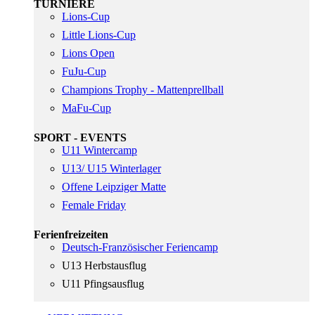
TURNIERE
Lions-Cup
Little Lions-Cup
Lions Open
FuJu-Cup
Champions Trophy - Mattenprellball
MaFu-Cup
SPORT - EVENTS
U11 Wintercamp
U13/ U15 Winterlager
Offene Leipziger Matte
Female Friday
Ferienfreizeiten
Deutsch-Französischer Feriencamp
U13 Herbstausflug
U11 Pfingsausflug