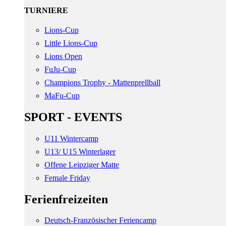
TURNIERE
Lions-Cup
Little Lions-Cup
Lions Open
FuJu-Cup
Champions Trophy - Mattenprellball
MaFu-Cup
SPORT - EVENTS
U11 Wintercamp
U13/ U15 Winterlager
Offene Leipziger Matte
Female Friday
Ferienfreizeiten
Deutsch-Französischer Feriencamp