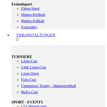
Freizeitsport
Eltern-Sport
Matten-Prellball
Matten-Fußball
Footvolley
VERANSTALTUNGEN
TURNIERE
Lions-Cup
Little Lions-Cup
Lions Open
FuJu-Cup
Champions Trophy - Mattenprellball
MaFu-Cup
SPORT - EVENTS
U11 Wintercamp