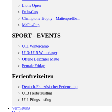
Lions Open
FuJu-Cup
Champions Trophy - Mattenprellball
MaFu-Cup
SPORT - EVENTS
U11 Wintercamp
U13/ U15 Winterlager
Offene Leipziger Matte
Female Friday
Ferienfreizeiten
Deutsch-Französischer Feriencamp
U13 Herbstausflug
U11 Pfingsausflug
Vermietung