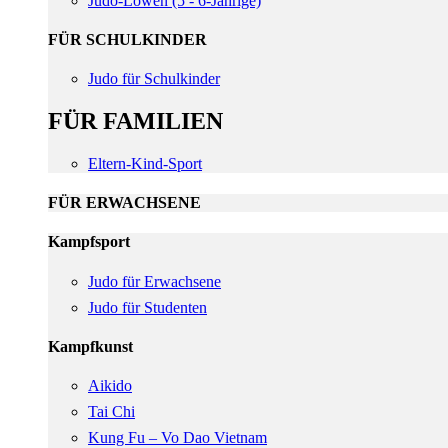
Judo-Löwen (5 - 6-Jährige)
FÜR SCHULKINDER
Judo für Schulkinder
FÜR FAMILIEN
Eltern-Kind-Sport
FÜR ERWACHSENE
Kampfsport
Judo für Erwachsene
Judo für Studenten
Kampfkunst
Aikido
Tai Chi
Kung Fu – Vo Dao Vietnam