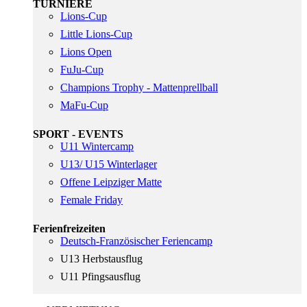
TURNIERE
Lions-Cup
Little Lions-Cup
Lions Open
FuJu-Cup
Champions Trophy - Mattenprellball
MaFu-Cup
SPORT - EVENTS
U11 Wintercamp
U13/ U15 Winterlager
Offene Leipziger Matte
Female Friday
Ferienfreizeiten
Deutsch-Französischer Feriencamp
U13 Herbstausflug
U11 Pfingsausflug