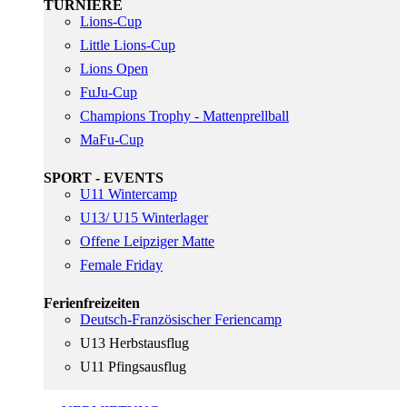
TURNIERE
Lions-Cup
Little Lions-Cup
Lions Open
FuJu-Cup
Champions Trophy - Mattenprellball
MaFu-Cup
SPORT - EVENTS
U11 Wintercamp
U13/ U15 Winterlager
Offene Leipziger Matte
Female Friday
Ferienfreizeiten
Deutsch-Französischer Feriencamp
U13 Herbstausflug
U11 Pfingsausflug