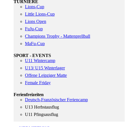
TURNIERE
Lions-Cup
Little Lions-Cup
Lions Open
FuJu-Cup
Champions Trophy - Mattenprellball
MaFu-Cup
SPORT - EVENTS
U11 Wintercamp
U13/ U15 Winterlager
Offene Leipziger Matte
Female Friday
Ferienfreizeiten
Deutsch-Französischer Feriencamp
U13 Herbstausflug
U11 Pfingsausflug