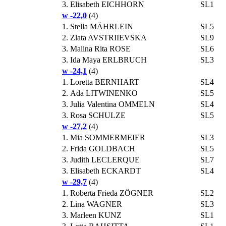
3.
Elisabeth EICHHORN
SL1
w -22,0
(4)
1.
Stella MÄHRLEIN
SL5
2.
Zlata AVSTRIIEVSKA
SL9
3.
Malina Rita ROSE
SL6
3.
Ida Maya ERLBRUCH
SL3
w -24,1
(4)
1.
Loretta BERNHART
SL4
2.
Ada LITWINENKO
SL5
3.
Julia Valentina OMMELN
SL4
3.
Rosa SCHULZE
SL5
w -27,2
(4)
1.
Mia SOMMERMEIER
SL3
2.
Frida GOLDBACH
SL5
3.
Judith LECLERQUE
SL7
3.
Elisabeth ECKARDT
SL4
w -29,7
(4)
1.
Roberta Frieda ZÖGNER
SL2
2.
Lina WAGNER
SL3
3.
Marleen KUNZ
SL1