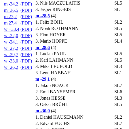
3.
Nils MACZULAITIS
SL5
m -34,2
(PDF)
3.
Jasper RINGEIS
SL1
m -36,5
(PDF)
m -28,5
(4)
m 27,2
(PDF)
1.
Felix BÖHL
SL2
m 27,4
(PDF)
2.
Noah ROTHMANN
SL5
w +33,4
(PDF)
3.
Fion HOYER
SL5
w -22,0
(PDF)
3.
Marlo HOPPE
SL4
w -24,1
(PDF)
m -28,6
(4)
w -27,2
(PDF)
1.
Lucian PAUL
SL5
w -29,7
(PDF)
2.
Karl LAHMANN
SL5
w -33,0
(PDF)
3.
Mika LEUPOLD
SL3
w- 26,2
(PDF)
3.
Leon HABBAH
SL1
m -29,1
(4)
1.
Jakob NOACK
SL7
2.
Emil BANSEMER
SL6
3.
Jonas HESSE
SL3
3.
Oskar BRÜHL
SL5
m -30,0
(4)
1.
Daniel HAUSEMANN
SL2
2.
Edvard FUCHS
SL7