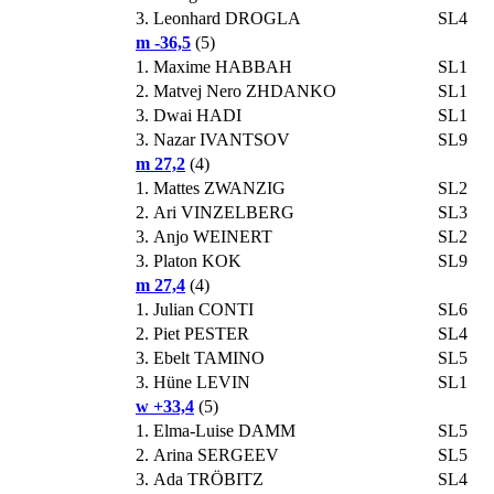
3.
Leonhard DROGLA
SL4
m -36,5
(5)
1.
Maxime HABBAH
SL1
2.
Matvej Nero ZHDANKO
SL1
3.
Dwai HADI
SL1
3.
Nazar IVANTSOV
SL9
m 27,2
(4)
1.
Mattes ZWANZIG
SL2
2.
Ari VINZELBERG
SL3
3.
Anjo WEINERT
SL2
3.
Platon KOK
SL9
m 27,4
(4)
1.
Julian CONTI
SL6
2.
Piet PESTER
SL4
3.
Ebelt TAMINO
SL5
3.
Hüne LEVIN
SL1
w +33,4
(5)
1.
Elma-Luise DAMM
SL5
2.
Arina SERGEEV
SL5
3.
Ada TRÖBITZ
SL4