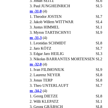
3.
Jonah SEITZ
SL6
3.
Paul JUNGHEINRICH
SL5
m -31,0
(4)
1.
Theodor JOSTEN
SL7
2.
Jakob Willem WITTWAR
SL4
3.
Justus HIMMEL
SL1
3.
Myron TARTISCHNYI
SL9
m -31,3
(4)
1.
Leonidas SCHMIDT
SL8
2.
Jaro KÖTZ
SL7
3.
Edgar Jaro HEILIG
SL3
3.
Nikolas BARRANTES MORTENSEN
SL2
m -32,0
(4)
1.
Ivan FILIMONIUK
SL9
2.
Laurenz NEYER
SL8
3.
Jonas TERP
SL8
3.
Theo UNTERLAUFT
SL7
m -34,2
(4)
1.
Georg DIETZE
SL8
2.
Willi KLEPATZ
SL1
3.
Georg GRÄBSCH
SL8