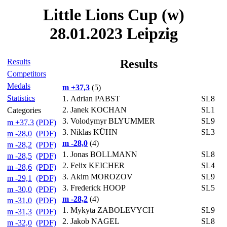
Little Lions Cup (w)
28.01.2023 Leipzig
Results
Results
Competitors
Medals
m +37,3
(5)
Statistics
1.
Adrian PABST
SL8
2.
Janek KOCHAN
SL1
Categories
3.
Volodymyr BLYUMMER
SL9
m +37,3
(PDF)
3.
Niklas KÜHN
SL3
m -28,0
(PDF)
m -28,0
(4)
m -28,2
(PDF)
1.
Jonas BOLLMANN
SL8
m -28,5
(PDF)
2.
Felix KEICHER
SL4
m -28,6
(PDF)
3.
Akim MOROZOV
SL9
m -29,1
(PDF)
3.
Frederick HOOP
SL5
m -30,0
(PDF)
m -28,2
(4)
m -31,0
(PDF)
1.
Mykyta ZABOLEVYCH
SL9
m -31,3
(PDF)
2.
Jakob NAGEL
SL8
m -32,0
(PDF)